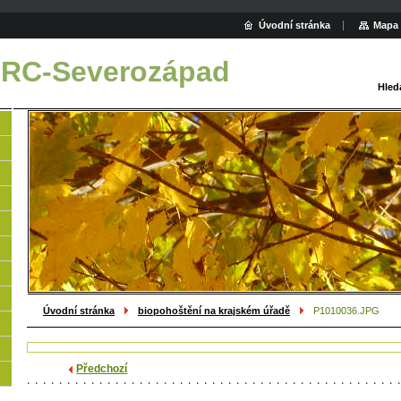
Úvodní stránka
Mapa 
 RC-Severozápad
Hled
Úvodní stránka
biopohoštění na krajském úřadě
P1010036.JPG
Předchozí