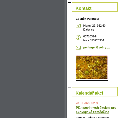
Kontakt
Zdeněk Perlinger
Hlavní 27, 362 63
Dalovice
607103244
fax - 353226354
perlinge
r@volny.
cz
Kalendář akcí
28.01.2026 13:39
Plán povinných školení pro
ekologické zemědělce
Termíny, místa a program