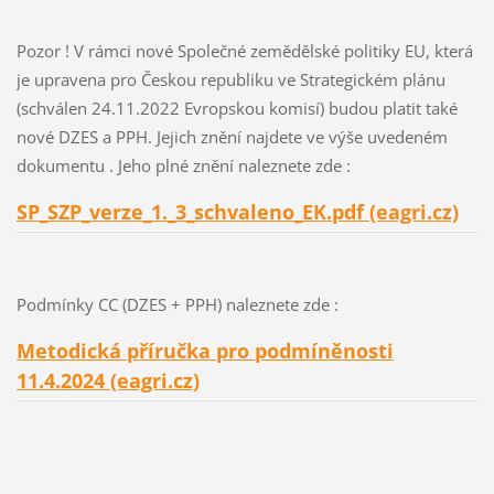
Pozor ! V rámci nové Společné zemědělské politiky EU, která
je upravena pro Českou republiku ve Strategickém plánu
(schválen 24.11.2022 Evropskou komisí) budou platit také
nové DZES a PPH. Jejich znění najdete ve výše uvedeném
dokumentu . Jeho plné znění naleznete zde :
SP_SZP_verze_1._3_schvaleno_EK.pdf (eagri.cz)
Podmínky CC (DZES + PPH) naleznete zde :
Metodická příručka pro podmíněnosti
11.4.2024 (eagri.cz)