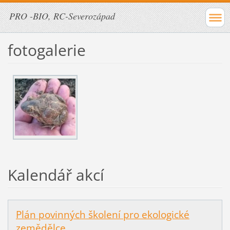
PRO -BIO, RC-Severozápad
fotogalerie
Kalendář akcí
Plán povinných školení pro ekologické
zemědělce