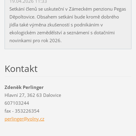
19.04.2026 11:33
Setkání členů se uskuteční v Zámeckém penzionu Pegas
Děpoltovice. Obsahem setkání bude kromě dobrého
jídla také výměna zkušeností s podnikáním v
ekologickém zemědělství a seznámení s dotačními
novinkami pro rok 2026.
Kontakt
Zdeněk Perlinger
Hlavní 27, 362 63 Dalovice
607103244
fax - 353226354
perlinge
r@volny.
cz