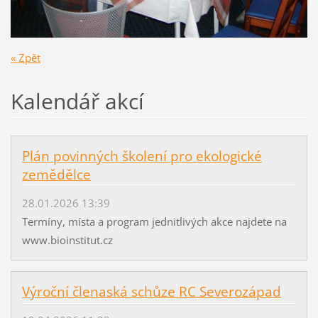
« Zpět
Kalendář akcí
Plán povinných školení pro ekologické
zemědělce
28.01.2026 13:39
Termíny, místa a program jednitlivých akce najdete na
www.bioinstitut.cz
Výroční členaská schůze RC Severozápad