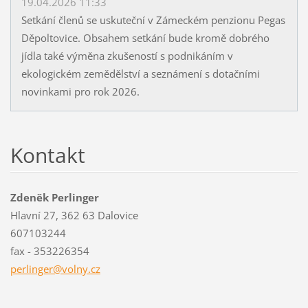
19.04.2026 11:33
Setkání členů se uskuteční v Zámeckém penzionu Pegas
Děpoltovice. Obsahem setkání bude kromě dobrého
jídla také výměna zkušeností s podnikáním v
ekologickém zemědělství a seznámení s dotačními
novinkami pro rok 2026.
Kontakt
Zdeněk Perlinger
Hlavní 27, 362 63 Dalovice
607103244
fax - 353226354
perlinge
r@volny.
cz