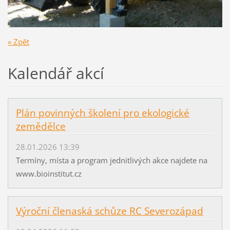
« Zpět
Kalendář akcí
Plán povinných školení pro ekologické
zemědělce
28.01.2026 13:39
Termíny, místa a program jednitlivých akce najdete na
www.bioinstitut.cz
Výroční členaská schůze RC Severozápad