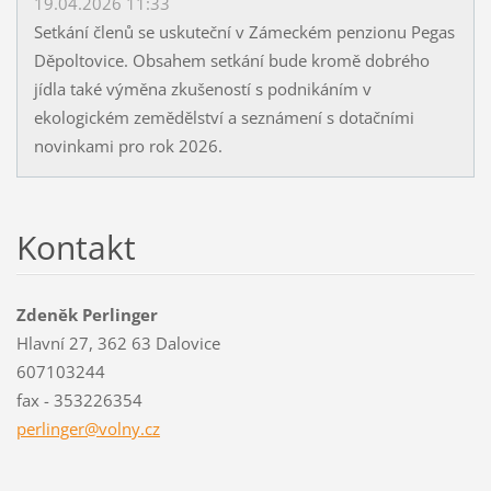
19.04.2026 11:33
Setkání členů se uskuteční v Zámeckém penzionu Pegas
Děpoltovice. Obsahem setkání bude kromě dobrého
jídla také výměna zkušeností s podnikáním v
ekologickém zemědělství a seznámení s dotačními
novinkami pro rok 2026.
Kontakt
Zdeněk Perlinger
Hlavní 27, 362 63 Dalovice
607103244
fax - 353226354
perlinge
r@volny.
cz