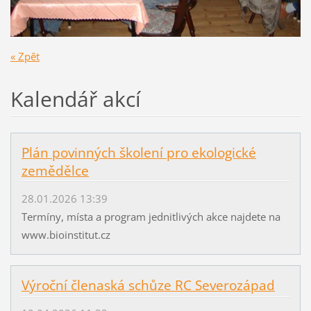
« Zpět
Kalendář akcí
Plán povinných školení pro ekologické
zemědělce
28.01.2026 13:39
Termíny, místa a program jednitlivých akce najdete na
www.bioinstitut.cz
Výroční členaská schůze RC Severozápad