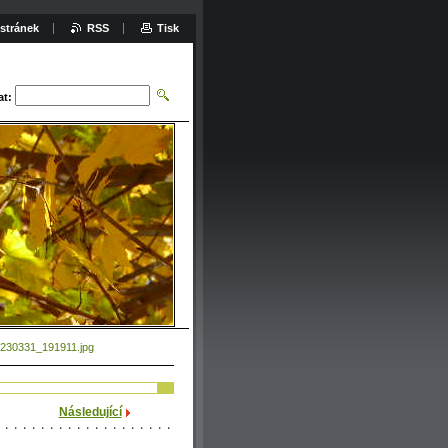
stránek
RSS
Tisk
at:
230331_191911.jpg
Následující