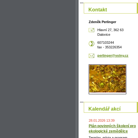
Kontakt
Zdeněk Perlinger
Hlavní 27, 362 63
Dalovice
607103244
fax - 353226354
perlinge
r@volny.
cz
Kalendář akcí
28.01.2026 13:39
Plán povinných školení pro
ekologické zemědělce
Termíny, místa a program