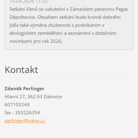
19.04.2026 11:33
Setkání členů se uskuteční v Zámeckém penzionu Pegas
Děpoltovice. Obsahem setkání bude kromě dobrého
jídla také výměna zkušeností s podnikáním v
ekologickém zemědělství a seznámení s dotačními
novinkami pro rok 2026.
Kontakt
Zdeněk Perlinger
Hlavní 27, 362 63 Dalovice
607103244
fax - 353226354
perlinge
r@volny.
cz