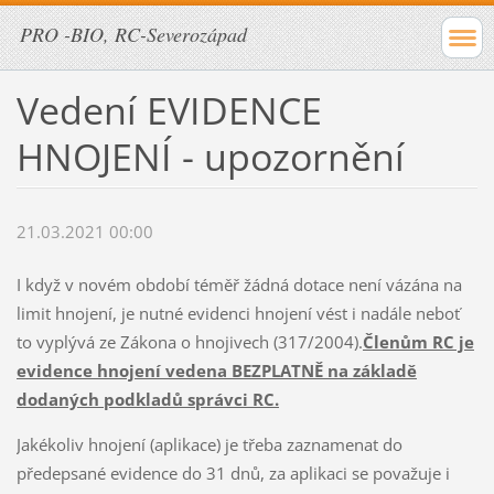
PRO -BIO, RC-Severozápad
Vedení EVIDENCE
HNOJENÍ - upozornění
21.03.2021 00:00
I když v novém období téměř žádná dotace není vázána na
limit hnojení, je nutné evidenci hnojení vést i nadále neboť
to vyplývá ze Zákona o hnojivech (317/2004).
Členům RC je
evidence hnojení vedena BEZPLATNĚ na základě
dodaných podkladů správci RC.
Jakékoliv hnojení (aplikace) je třeba zaznamenat do
předepsané evidence do 31 dnů, za aplikaci se považuje i