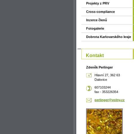
Projekty z PRV
Cross-compliance
Inzerce členů
Fotogalerie
Dobrota Karlovarského kraje
Kontakt
Zdeněk Perlinger
Hlavní 27, 362 63
Dalovice
607103244
fax - 353226354
perlinge
r@volny.
cz