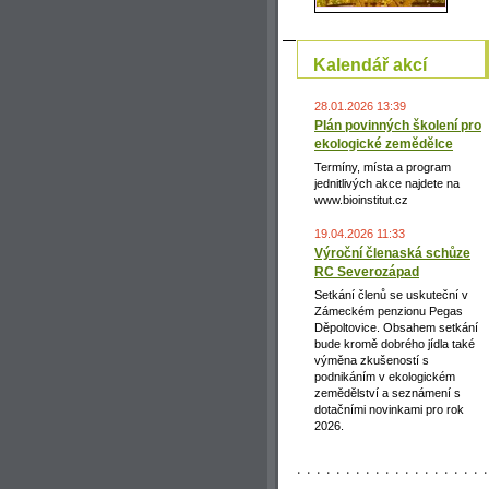
Kalendář akcí
28.01.2026 13:39
Plán povinných školení pro
ekologické zemědělce
Termíny, místa a program
jednitlivých akce najdete na
www.bioinstitut.cz
19.04.2026 11:33
Výroční členaská schůze
RC Severozápad
Setkání členů se uskuteční v
Zámeckém penzionu Pegas
Děpoltovice. Obsahem setkání
bude kromě dobrého jídla také
výměna zkušeností s
podnikáním v ekologickém
zemědělství a seznámení s
dotačními novinkami pro rok
2026.