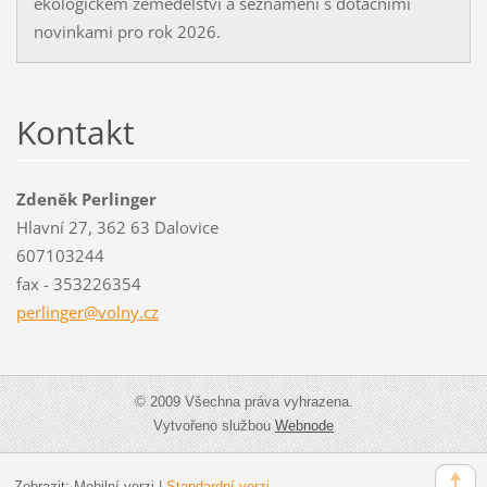
ekologickém zemědělství a seznámení s dotačními
novinkami pro rok 2026.
Kontakt
Zdeněk Perlinger
Hlavní 27, 362 63 Dalovice
607103244
fax - 353226354
perlinge
r@volny.
cz
© 2009 Všechna práva vyhrazena.
Vytvořeno službou
Webnode
Zobrazit:
Mobilní verzi
|
Standardní verzi